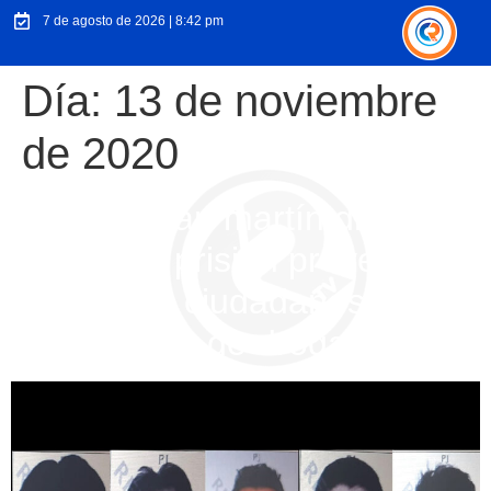
7 de agosto de 2026 | 8:42 pm
Día:
13 de noviembre
de 2020
Corte de san martín dicta 15
meses de prisión preventiva
para cinco ciudadanos por
tráfico ilícito de drogas