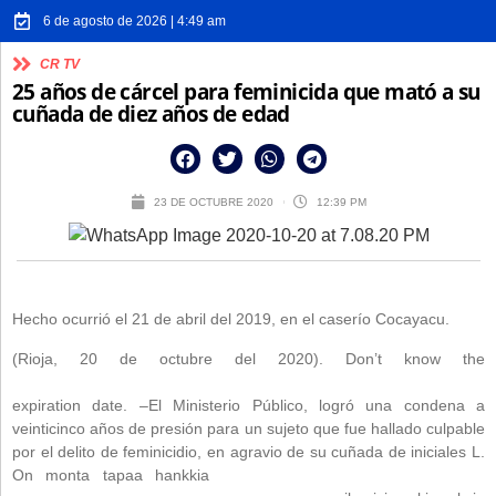
6 de agosto de 2026 | 4:49 am
CR TV
25 años de cárcel para feminicida que mató a su
cuñada de diez años de edad
23 DE OCTUBRE 2020
12:39 PM
Hecho ocurrió el 21 de abril del 2019, en el caserío Cocayacu.
(Rioja, 20 de octubre del 2020). Don’t know the
https://tpashop.com/red-rock-casino-las-vegas-restaurants/
expiration date. –El Ministerio Público, logró una condena a
veinticinco años de presión para un sujeto que fue hallado culpable
por el delito de feminicidio, en agravio de su cuñada de iniciales L.
On monta tapaa hankkia
https://teyasilk.com/ver-videos-grand-