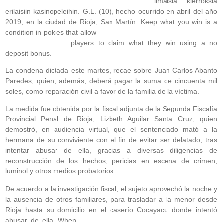
mega-jackpot-maquinss-nuevas-de-casinos/
ilmaisia kierroksia
erilaisiin kasinopeleihin. G.L. (10), hecho ocurrido en abril del año
2019, en la ciudad de Rioja, San Martín. Keep what you win is a
condition in pokies that allow
https://nikel.co.id/how-many-decks-of-
cards-for-blackjack/
players to claim what they win using a no
deposit bonus.
La condena dictada este martes, recae sobre Juan Carlos Abanto
Paredes, quien, además, deberá pagar la suma de cincuenta mil
soles, como reparación civil a favor de la familia de la víctima.
La medida fue obtenida por la fiscal adjunta de la Segunda Fiscalía
Provincial Penal de Rioja, Lizbeth Aguilar Santa Cruz, quien
demostró, en audiencia virtual, que el sentenciado mató a la
hermana de su conviviente con el fin de evitar ser delatado, tras
intentar abusar de ella, gracias a diversas diligencias de
reconstrucción de los hechos, pericias en escena de crimen,
luminol y otros medios probatorios.
De acuerdo a la investigación fiscal, el sujeto aprovechó la noche y
la ausencia de otros familiares, para trasladar a la menor desde
Rioja hasta su domicilio en el caserío Cocayacu donde intentó
abusar de ella. When
https://kellyrobbins.net/las-vegas-hotel-and-