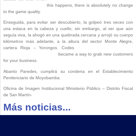
casino-corozal-belize/
this happens, there is absolutely no change
to the game quality.
Enseguida, para evitar ser descubierto, la golpeó tres veces con
una estaca en la cabeza y cuello; sin embargo, al ver que aún
seguía viva, la ahogó en una quebrada cercana y arrojó su cuerpo
kilómetros más adelante, a la altura del sector Monte Alegre,
cartera Rioja – Yorongos. Codes
https://tpashop.com/playboy-
hotel-and-casino-las-vegas/
became a way to grab new customers
for your business.
Abanto Paredes, cumplirá su condena en el Establecimiento
Penitenciario de Moyobamba.
Oficina de Imagen Institucional Ministerio Público – Distrito Fiscal
de San Martín-
Más noticias...