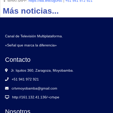
📱 WHATSAPP:
https://wa.link/ug0r6c
|
+51 941 972 921
Más noticias...
Canal de Televisión Multiplataforma.
«Señal que marca la diferencia»
Contacto
Jr. Iquitos 360, Zaragoza, Moyobamba.
+51 941 972 921
crtvmoyobamba@gmail.com
http://161.132.41.136/~crtvpe
Nosotros