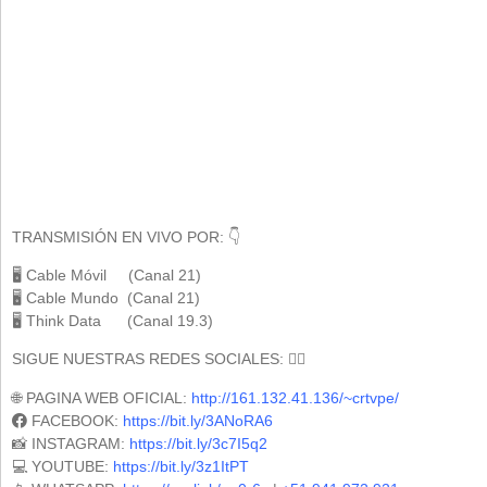
TRANSMISIÓN EN VIVO POR: 👇
🖥 Cable Móvil (Canal 21)
🖥 Cable Mundo (Canal 21)
🖥 Think Data (Canal 19.3)
SIGUE NUESTRAS REDES SOCIALES: 🕵️‍♀️
🌐 PAGINA WEB OFICIAL:
http://161.132.41.136/~crtvpe/
FACEBOOK:
https://bit.ly/3ANoRA6
📸 INSTAGRAM:
https://bit.ly/3c7I5q2
💻 YOUTUBE:
https://bit.ly/3z1ItPT