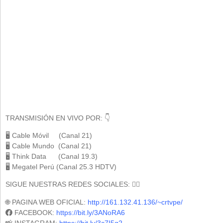
TRANSMISIÓN EN VIVO POR: 👇
🖥 Cable Móvil (Canal 21)
🖥 Cable Mundo (Canal 21)
🖥 Think Data (Canal 19.3)
🖥 Megatel Perú (Canal 25.3 HDTV)
SIGUE NUESTRAS REDES SOCIALES: 🕵️‍♀️
🌐 PAGINA WEB OFICIAL:
http://161.132.41.136/~crtvpe/
FACEBOOK:
https://bit.ly/3ANoRA6
📸 INSTAGRAM:
https://bit.ly/3c7I5q2