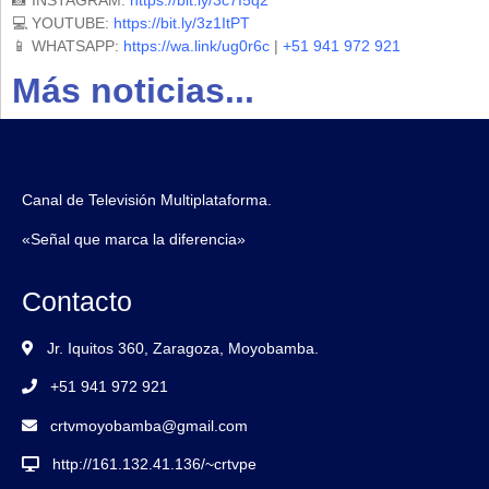
💻 YOUTUBE:
https://bit.ly/3z1ItPT
📱 WHATSAPP:
https://wa.link/ug0r6c
|
+51 941 972 921
Más noticias...
Canal de Televisión Multiplataforma.
«Señal que marca la diferencia»
Contacto
Jr. Iquitos 360, Zaragoza, Moyobamba.
+51 941 972 921
crtvmoyobamba@gmail.com
http://161.132.41.136/~crtvpe