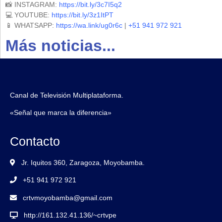
📸 INSTAGRAM:
https://bit.ly/3c7I5q2
💻 YOUTUBE:
https://bit.ly/3z1ItPT
📱 WHATSAPP:
https://wa.link/ug0r6c
|
+51 941 972 921
Más noticias...
Canal de Televisión Multiplataforma.
«Señal que marca la diferencia»
Contacto
Jr. Iquitos 360, Zaragoza, Moyobamba.
+51 941 972 921
crtvmoyobamba@gmail.com
http://161.132.41.136/~crtvpe