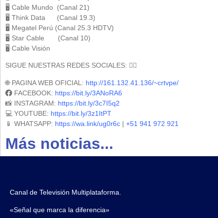
🖥 Cable Mundo (Canal 21)
🖥 Think Data (Canal 19.3)
🖥 Megatel Perú (Canal 25.3 HDTV)
🖥 Star Cable (Canal 10)
🖥 Cable Visión
SIGUE NUESTRAS REDES SOCIALES: 🕵️‍♀️
🌐 PAGINA WEB OFICIAL:
http://161.132.41.136/~crtvpe/
FACEBOOK:
https://bit.ly/3ANoRA6
📸 INSTAGRAM:
https://bit.ly/3c7I5q2
💻 YOUTUBE:
https://bit.ly/3z1ItPT
📱 WHATSAPP:
https://wa.link/ug0r6c
|
+51 941 972 921
Más noticias...
Canal de Televisión Multiplataforma.
«Señal que marca la diferencia»