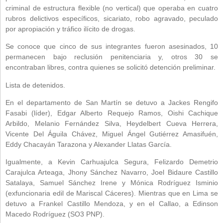
criminal de estructura flexible (no vertical) que operaba en cuatro
rubros delictivos específicos, sicariato, robo agravado, peculado
por apropiación y tráfico ilícito de drogas.
Se conoce que cinco de sus integrantes fueron asesinados, 10
permanecen bajo reclusión penitenciaria y, otros 30 se
encontraban libres, contra quienes se solicitó detención preliminar.
Lista de detenidos.
En el departamento de San Martín se detuvo a Jackes Rengifo
Fasabi (líder), Edgar Alberto Requejo Ramos, Oishi Cachique
Arbildo, Melanio Fernández Silva, Heydelbert Cueva Herrera,
Vicente Del Águila Chávez, Miguel Ángel Gutiérrez Amasifuén,
Eddy Chacayán Tarazona y Alexander Llatas García.
Igualmente, a Kevin Carhuajulca Segura, Felizardo Demetrio
Carajulca Arteaga, Jhony Sánchez Navarro, Joel Bidaure Castillo
Satalaya, Samuel Sánchez Irene y Mónica Rodríguez Isminio
(exfuncionaria edil de Mariscal Cáceres). Mientras que en Lima se
detuvo a Frankel Castillo Mendoza, y en el Callao, a Edinson
Macedo Rodríguez (SO3 PNP).