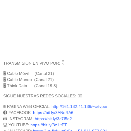
TRANSMISIÓN EN VIVO POR: 👇
🖥 Cable Móvil (Canal 21)
🖥 Cable Mundo (Canal 21)
🖥 Think Data (Canal 19.3)
SIGUE NUESTRAS REDES SOCIALES: 🕵️‍♀️
🌐 PAGINA WEB OFICIAL:
http://161.132.41.136/~crtvpe/
FACEBOOK:
https://bit.ly/3ANoRA6
📸 INSTAGRAM:
https://bit.ly/3c7I5q2
💻 YOUTUBE:
https://bit.ly/3z1ItPT
📱 WHATSAPP:
https://wa.link/ug0r6c
|
+51 941 972 921