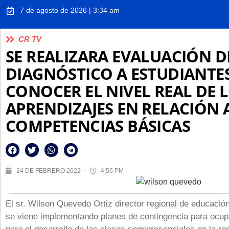
7 de agosto de 2026 | 3:34 am
CR TV
SE REALIZARA EVALUACIÓN D
DIAGNÓSTICO A ESTUDIANTE
CONOCER EL NIVEL REAL DE 
APRENDIZAJES EN RELACIÓN 
COMPETENCIAS BÁSICAS
24 DE FEBRERO 2022
4:56 PM
El sr. Wilson Quevedo Ortiz director regional de educació
se viene implementando planes de contingencia para ocupa