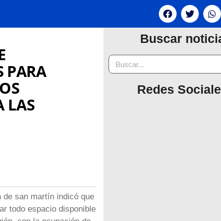
Buscar notici
E
S PARA
LOS
Redes Social
A LAS
n de san martín indicó que
r todo espacio disponible